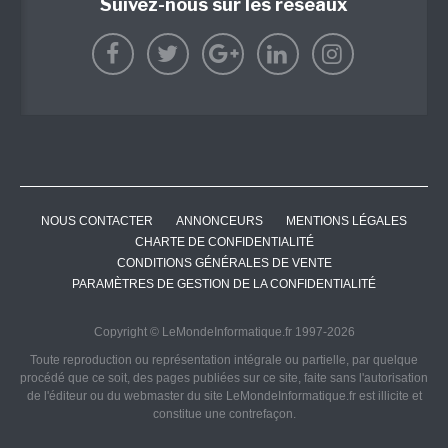
Suivez-nous sur les réseaux
NOUS CONTACTER
ANNONCEURS
MENTIONS LÉGALES
CHARTE DE CONFIDENTIALITÉ
CONDITIONS GÉNÉRALES DE VENTE
PARAMÈTRES DE GESTION DE LA CONFIDENTIALITÉ
Copyright © LeMondeInformatique.fr 1997-2026
Toute reproduction ou représentation intégrale ou partielle, par quelque
procédé que ce soit, des pages publiées sur ce site, faite sans l'autorisation
de l'éditeur ou du webmaster du site LeMondeInformatique.fr est illicite et
constitue une contrefaçon.